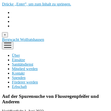
Drücke „Enter”, um zum Inhalt zu springen.
Menü
+
öffnen
Bergwacht Wolfratshausen
Menü
öffnen
Über
Einsätze
Sanitätsdienst
Mitglied werden
Kontakt
Spenden
Förderer werden
Erbschaft
Auf der Spurensuche von Flussregenpfeifer und
Anderen