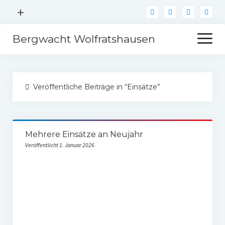
Menü
+
öffnen
Bergwacht Wolfratshausen
Menü
öffnen
Über
Veröffentliche Beiträge in “Einsätze”
Einsätze
Sanitätsdienst
Mehrere Einsätze an Neujahr
Mitglied werden
Veröffentlicht 1. Januar 2026
Kontakt
Spenden
Förderer werden