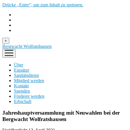
Drücke „Enter”, um zum Inhalt zu springen.
Menü
+
öffnen
Bergwacht Wolfratshausen
Menü
öffnen
Über
Einsätze
Sanitätsdienst
Mitglied werden
Kontakt
Spenden
Förderer werden
Erbschaft
Jahreshauptversammlung mit Neuwahlen bei der
Bergwacht Wolfratshausen