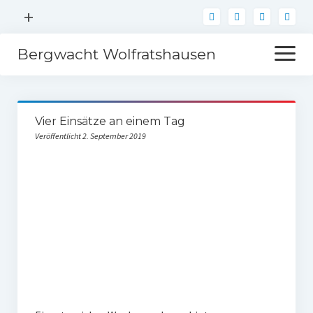
Menü
+
öffnen
Bergwacht Wolfratshausen
Menü
öffnen
Über
Vier Einsätze an einem Tag
Einsätze
Veröffentlicht 2. September 2019
Sanitätsdienst
Mitglied werden
Kontakt
Spenden
Förderer werden