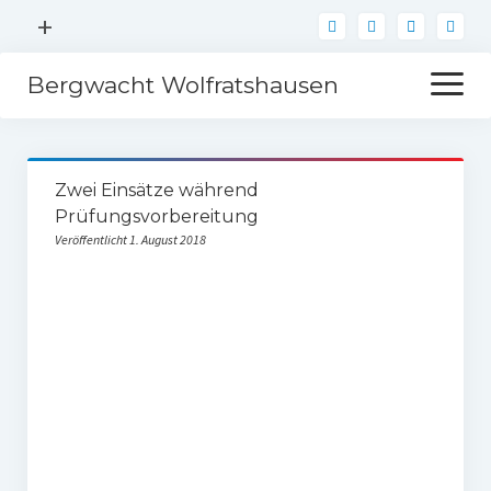
Menü
+
öffnen
Bergwacht Wolfratshausen
Menü
öffnen
Über
Zwei Einsätze während
Einsätze
Prüfungsvorbereitung
Veröffentlicht 1. August 2018
Sanitätsdienst
Mitglied werden
Kontakt
Spenden
Förderer werden