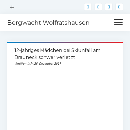
Menü
+
öffnen
Bergwacht Wolfratshausen
Menü
öffnen
Über
12-jähriges Mädchen bei Skiunfall am
Einsätze
Brauneck schwer verletzt
Veröffentlicht 26. Dezember 2017
Sanitätsdienst
Mitglied werden
Kontakt
Spenden
Förderer werden